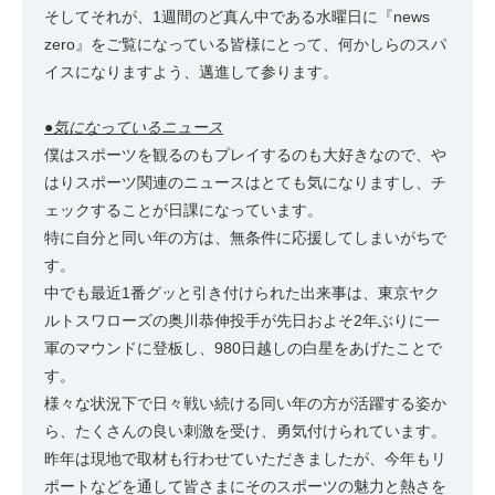
そしてそれが、1週間のど真ん中である水曜日に『news
zero』をご覧になっている皆様にとって、何かしらのスパ
イスになりますよう、邁進して参ります。
●気になっているニュース
僕はスポーツを観るのもプレイするのも大好きなので、や
はりスポーツ関連のニュースはとても気になりますし、チ
ェックすることが日課になっています。
特に自分と同い年の方は、無条件に応援してしまいがちで
す。
中でも最近1番グッと引き付けられた出来事は、東京ヤク
ルトスワローズの奥川恭伸投手が先日およそ2年ぶりに一
軍のマウンドに登板し、980日越しの白星をあげたことで
す。
様々な状況下で日々戦い続ける同い年の方が活躍する姿か
ら、たくさんの良い刺激を受け、勇気付けられています。
昨年は現地で取材も行わせていただきましたが、今年もリ
ポートなどを通して皆さまにそのスポーツの魅力と熱さを