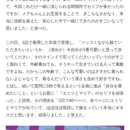
て、今回これだけ一緒に演じられる関係性でセリフが多かったの
ですが、メアちゃんとお芝居することで、ぎこちなさがなく、本
当に信頼を超えた、安心した中で一緒にできたのがすごいなって
思いました」と述べた。
この日、1話で着用した衣装で登壇し、「ツッコミながら観てい
ただきたいというか、（演出が）今自分が1番可愛いと思って歩
いてください、そのマインドで言ってくださいっていうのがすご
く面白くて、年齢重ねても、そうやって生きていける人って素敵
ですよね。だからこの年齢で、こんな可愛いのはさすがに着られ
ないよじゃなくて、着るんだっていう潔さも含めて好きですね」
と話し、続いて質問に5秒で答えるという企画に進み『自分を褒
めたいこと』というお題に「『エミリとマリア』のセリフを頑張
った」と回答。その理由を「2日で40ページ。全ページにエミリ
とマリアが出ていて、ほぼほぼ長回しで撮るっていう本当にギネ
スだと思います。頑張りました」と答えた。