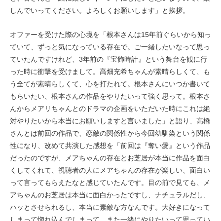
しんでいってください。よろしくお願いします」と挨拶。
オファーを受けた際の心境を「根本さんは15年前ぐらいから知っ
ていて、ずっと気になっている存在で。ご一緒したいなって思っ
ていたんですけれど、3年前の『宝飾時計』という舞台を観に行
った時に衝撃を受けまして。高畑充希ちゃんが素晴らしくて、も
う全てが素晴らしくて、心を打たれて。根本さんにいつか書いて
もらいたい、根本さんの作品をやりたいって強く思って。根本さ
んからメアリちゃんとのドラマの企画をいただいた時にこれは絶
対やりたいから本当にお願いしますと言いました」と語り、高橋
さんとは前回の作品で、恋敵の関係性から今回幼馴染という関係
性になり、改めて共演した感想を「前回は『奪い愛』という作品
だったのですが、メアちゃんの存在とお芝居が本当に作品を面白
くしてくれて、視聴者の人にメアちゃんの存在が楽しい、面白い
って言ってもらえたなと感じていたんです。目の前で見ても、メ
アちゃんのお芝居は本当に面白かったですし、ナチュラルだし、
ハッとさせられるし、本当に素敵な方なんです。大好きになって
しまって惚れ込んでしまって。また一緒にやりたいって思ってい