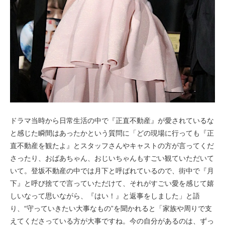
ドラマ当時から日常生活の中で『正直不動産』が愛されているな
と感じた瞬間はあったかという質問に「どの現場に行っても『正
直不動産を観たよ』とスタッフさんやキャストの方が言ってくだ
さったり、おばあちゃん、おじいちゃんもすごい観ていただいて
いて。登坂不動産の中では月下と呼ばれているので、街中で『月
下』と呼び捨てで言っていただけて、それがすごい愛を感じて嬉
しいなって思いながら、『はい！』と返事をしました」と語
り、“守っていきたい大事なもの”を聞かれると「家族や周りで支
えてくださっている方が大事ですね。今の自分があるのは、ずっ