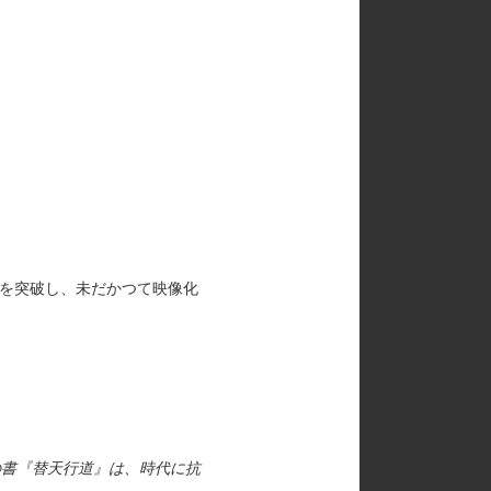
部を突破し、未だかつて映像化
の書『替天行道』は、時代に抗