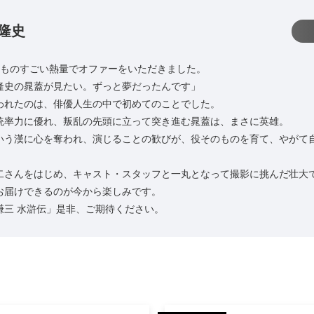
 隆史
、ものすごい熱量でオファーをいただきました。
隆史の晁蓋が見たい。ずっと夢だったんです」
われたのは、俳優人生の中で初めてのことでした。
統率力に優れ、叛乱の先頭に立って突き進む晁蓋は、まさに英雄。
いう漢に心を奪われ、演じることの歓びが、役そのものを育て、やがて
。
二さんをはじめ、キャスト・スタッフと一丸となって撮影に挑んだ壮大
お届けできるのが今から楽しみです。
謙三 水滸伝」是非、ご期待ください。