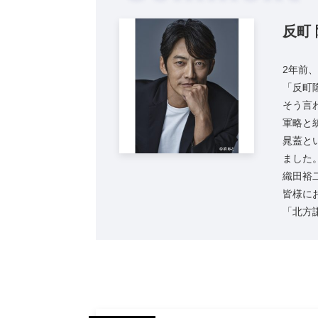
反町
2年前
「反町
そう言
軍略と
晁蓋と
ました
織田裕
皆様に
「北方