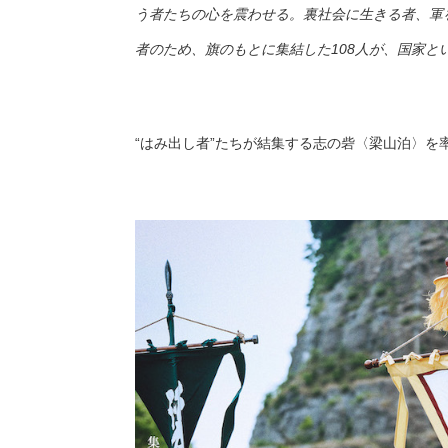
う者たちの心を震わせる。裏社会に生きる者、軍
者のため、旗のもとに集結した108人が、国家
“はみ出し者”たちが結集する志の砦〈梁山泊〉を