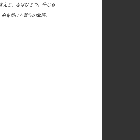
違えど、志はひとつ。信じる
、命を懸けた叛逆の物語。