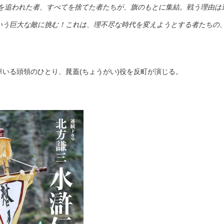
を追われた者、すべてを捨てた者たちが、旗のもとに集結。戦う理由は
という巨大な敵に挑む！これは、理不尽な時代を変えようとする者たちの
率いる頭領のひとり、晁蓋(ちょうがい)役を反町が演じる。