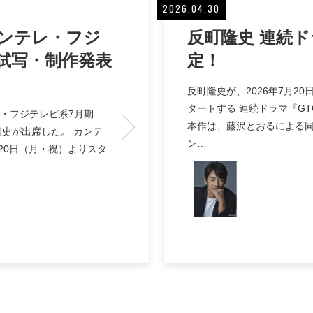
2026.04.30
カンテレ・フジ
反町隆史 連続ド
試写・制作発表
定！
反町隆史が、2026年7月2
タートする 連続ドラマ『G
レ・フジテレビ系7月期
本作は、藤沢とおるによる
隆史が出席した。 カンテ
ン…
20日（月・祝）よりスタ