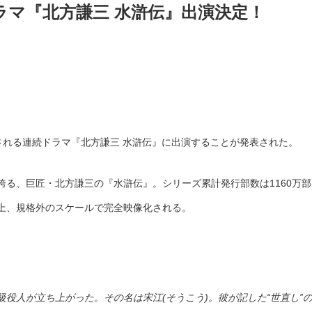
ラマ『北方謙三 水滸伝』出演決定！
信される連続ドラマ『北方謙三 水滸伝』に出演することが発表された。
誇る、巨匠・北方謙三の『水滸伝』。シリーズ累計発行部数は1160万
上、規格外のスケールで完全映像化される。
役人が立ち上がった。その名は宋江(そうこう)。彼が記した“世直し”