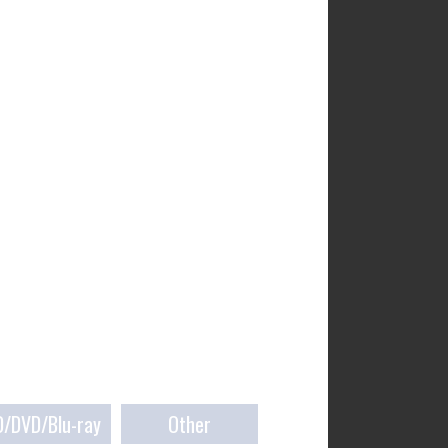
D/DVD/Blu-ray
Other