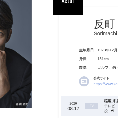
Actor
反町
Sorimachi
生年月日
1973年12月
身長
181cm
趣味
ゴルフ、釣
公式サイト
https://www.ke
稲垣 来
稲垣 来
稲垣 来
稲垣 来
稲垣 来
稲垣 来
稲垣 来
2026
2026
2026
2026
2026
2026
2026
テレビ・
テレビ・
テレビ・
テレビ・
テレビ・
テレビ・
テレビ・
TV
TV
TV
TV
TV
TV
TV
09.07
08.10
08.17
08.24
08.31
09.07
08.10
役
役
役
役
役
役
役