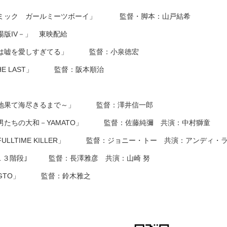
ミック ガールミーツボーイ」 監督・脚本：山戸結希
場版IV－」 東映配給
ョは嘘を愛しすぎてる」 監督：小泉徳宏
THE LAST」 監督：阪本順治
人」
地果て海尽きるまで～」 監督：澤井信一郎
男たちの大和－YAMATO」 監督：佐藤純彌 共演：中村獅童
ULLTIME KILLER」 監督：ジョニー・トー 共演：アンディ・
｢１３階段｣ 監督：長澤雅彦 共演：山崎 努
GTO」 監督：鈴木雅之
配給「君を忘れない」 監督：渡辺孝好