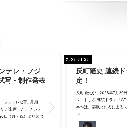
2026.04.30
カンテレ・フジ
反町隆史 連続ド
試写・制作発表
定！
反町隆史が、2026年7月2
タートする 連続ドラマ『G
レ・フジテレビ系7月期
本作は、藤沢とおるによる
隆史が出席した。 カンテ
ン…
20日（月・祝）よりスタ