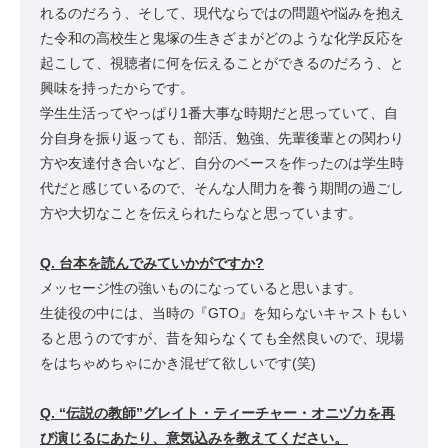
れるのだろう、そして、現代ならではの問題や悩みを抱え
た令和の高校生と鬼塚の生きざまがどのような化学反応を
起こして、視聴者に何を伝えることができるのだろう、と
興味を持ったからです。
学生生活ってやっぱり1番大事な時期だと思っていて、自
分自身を振り返っても、部活、勉強、先輩後輩との関わり
方や友達付き合いなど、自分のベースを作ったのは学生時
代だと感じているので、そんな人間力を養う期間の過ごし
方や大切なことを伝えられたらなと思っています。
Q. 台本を読んでみていかがですか?
メッセージ性の強いものになっていると思います。
生徒役の中には、当時の『GTO』を知らないキャストもい
ると思うのですが、昔を知らなくても全然良いので、現場
をはちゃめちゃにかき混ぜて欲しいです(笑)
Q. “伝説の教師”グレイト・ティーチャー・オニヅカを再
び演じるにあたり、意気込みを教えてください。