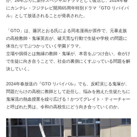
が、26年ぶりに新作スペシャルドラマとして復活し、2024年春
にカンテレ・フジテレビ開局65周年特別ドラマ『GTO リバイバ
ル』として放送されることが発表された。
「GTO」は、藤沢とおる氏による同名漫画が原作で、元暴走族
の高校教師・鬼塚英吉が、破天荒な行動で生徒や学校 の問題に
体当たりでぶつかっていく学園ドラマ。
立場や損得とは無縁の教師・鬼塚が、本音をぶつけ合い、命がけ
で生徒に向き合うことで、社会の裏側にくすぶっている問題を解
決していく。
2024年春放送の『GTO リバイバル』でも、反町演じる鬼塚が、
問題だらけの高校に教師として赴任し、悩みを抱えた生徒たちに
鬼塚流の熱血授業を繰り広げる！かつてグレイト・ティーチャー
と呼ばれた男は、令和の高校生にどう向き合っていくのか。