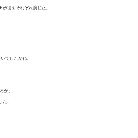
田歩役をそれぞれ演じた。
らいでしたかね。
ころが、
した。