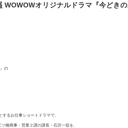
遥 WOWOWオリジナルドラマ『今どき
は』の
とするお仕事ショートドラマで、
三ツ橋商事・営業２課の課長・石沢一役を、