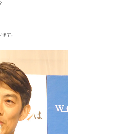
？
。
います。