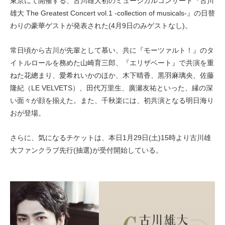
東京にて開催する、古川雄大初のミュージカルコンサート『古川
雄大 The Greatest Concert vol.1 -collection of musicals-』の日替
わりの豪華ゲストが発表された(4月9日のみゲストなし)。
常日頃から古川が先輩として慕い、共に『モーツァルト！』のタ
イトルロールを務めた山崎育三郎、『エリザベート』で共演を重
ねた花總まり、愛希れいかのほか、木下晴香、黒羽麻璃央、佐藤
隆紀（LE VELVETS）、田代万里生、廣瀬友祐といった、縁の深
い面々が顔を揃えた。また、千秋楽には、初共演となる明日海り
おが登場。
さらに、気になるチケットは、本日1月29日(土)15時より古川雄
大ファンクラブ先行(抽選)が受付開始している。