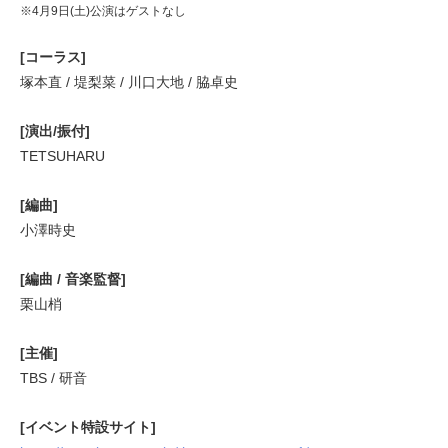
※4月9日(土)公演はゲストなし
[コーラス]
塚本直 / 堤梨菜 / 川口大地 / 脇卓史
[演出/振付]
TETSUHARU
[編曲]
小澤時史
[編曲 / 音楽監督]
栗山梢
[主催]
TBS / 研音
[イベント特設サイト]