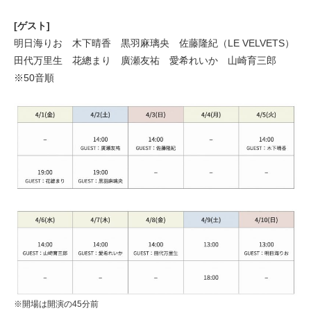
[ゲスト]
明日海りお 木下晴香 黒羽麻璃央 佐藤隆紀（LE VELVETS）
田代万里生 花總まり 廣瀬友祐 愛希れいか 山崎育三郎
※50音順
※開場は開演の45分前