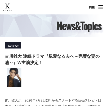
MENU
News&Topics
2026.05.25
古川雄大 連続ドラマ『親愛なる夫へ～完璧な妻の
嘘～』W主演決定！
古川雄大が、2026年7月2日(木)からスタートする読売テレビ・日