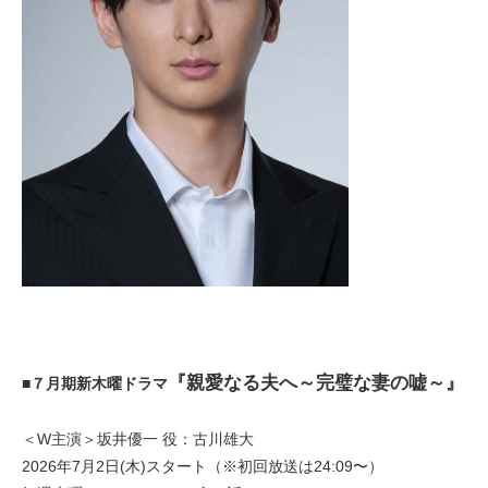
『親愛なる夫へ～完璧な妻の嘘～』
■７月期新木曜ドラマ
＜W主演＞坂井優一 役：古川雄大
2026年7月2日(木)スタート（※初回放送は24:09〜）