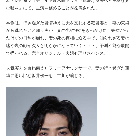
本テレビ系プラチナイト新木曜ドラマ『親愛なる夫へ～完璧な妻
の嘘～』にて、主演を務めることが発表された。
本作は、行き過ぎた愛情ゆえに夫を支配する狂愛妻と、妻の束縛
から逃れたいと願う夫が、妻の“謎の死“をきっかけに、完璧だっ
たはずの日常が崩れ、妻の死の真相に迫る中で、知られざる妻の
嘘や裏の顔が次々と明らかになっていく・・・、予測不能な展開
で描かれる、完全オリジナル・夫婦心理サスペンス。
人気実力を兼ね備えたフリーアナウンサーで、妻の行き過ぎた束
縛に思い悩む坂井優一を、古川が演じる。