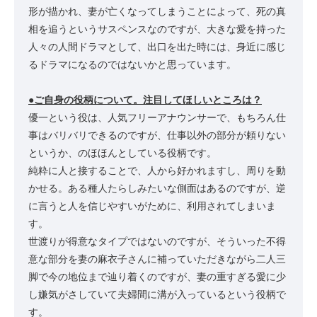
形が描かれ、妻が亡くなってしまうことによって、死の真
相を追うというサスペンスなのですが、大きな愛を持った
人々の人間ドラマとして、出口を出た時には、身近に感じ
るドラマになるのではないかと思っています。
●ご自身の役柄について。注目してほしいところは？
優一という役は、人気フリーアナウンサーで、もちろん仕
事はバリバリできるのですが、仕事以外の部分が頼りない
というか、のほほんとしている役柄です。
純粋に人と接することで、人から好かれますし、周りを動
かせる。ある種人たらしみたいな側面はあるのですが、逆
に言うと人を信じやすいがために、利用されてしまいま
す。
世渡りが得意なタイプではないのですが、そういった不得
意な部分を妻の麻衣子さんに補っていただきながら二人三
脚で今の地位まで辿り着くのですが、妻の重すぎる愛に少
し嫌気がさしていて夫婦間に溝が入っているという役柄で
す。