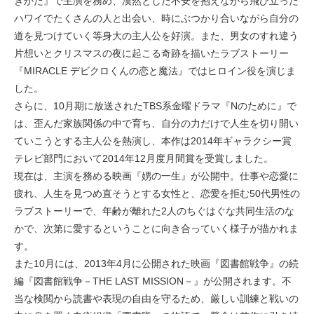
きかた』で主演を務め、漠然とした不安を抱えながら飛び立った
ハワイでたくさんの人と出会い、時にぶつかり合いながら自分の
道を見つけていく等身大の主人公を好演。また、男女のすれ違う
片想いとクリスマスの夜に起こる奇跡を描いたラブストーリー
『MIRACLE デビクロくんの恋と魔法』ではヒロイン役を演じま
した。
さらに、10月期に放送されたTBS系金曜ドラマ『Nのために』で
は、歪んだ家族関係の中で育ち、自分の力だけで人生を切り開い
ていこうとする主人公を熱演し、本作は2014年ギャラクシー賞
テレビ部門において2014年12月度月間賞を受賞しました。
現在は、主演を務める映画『娚の一生』が公開中。仕事や恋愛に
疲れ、人生を見つめ直そうとする女性と、恋愛を拒む50代男性の
ラブストーリーで、年齢が離れた2人のちぐはぐな共同生活のな
かで、次第に愛するということに向き合っていく様子が描かれま
す。
また10月には、2013年4月に公開された映画『図書館戦争』の続
編『図書館戦争－THE LAST MISSION－』が公開されます。不
当な検閲から読書や表現の自由を守るため、厳しい訓練と戦いの