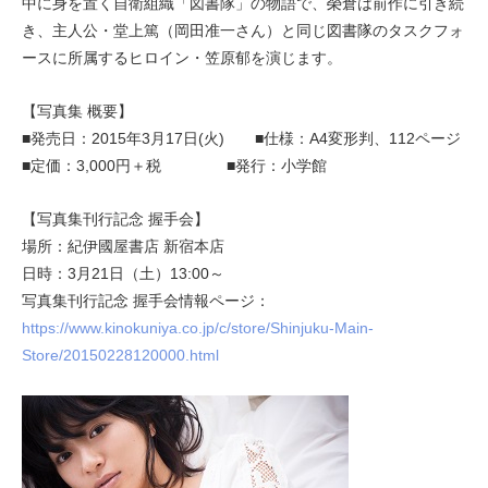
中に身を置く自衛組織「図書隊」の物語で、榮倉は前作に引き続
き、主人公・堂上篤（岡田准一さん）と同じ図書隊のタスクフォ
ースに所属するヒロイン・笠原郁を演じます。
【写真集 概要】
■発売日：2015年3月17日(火) ■仕様：A4変形判、112ページ
■定価：3,000円＋税 ■発行：小学館
【写真集刊行記念 握手会】
場所：紀伊國屋書店 新宿本店
日時：3月21日（土）13:00～
写真集刊行記念 握手会情報ページ：
https://www.kinokuniya.co.jp/c/store/Shinjuku-Main-
Store/20150228120000.html