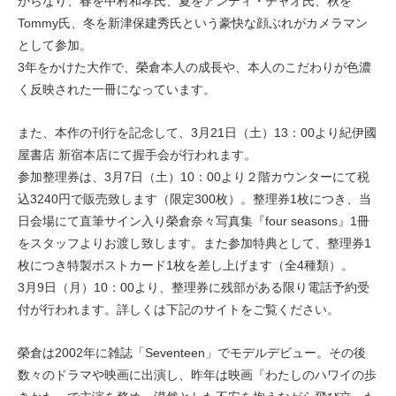
からなり、春を中村和孝氏、夏をアンディ・チャオ氏、秋を
Tommy氏、冬を新津保建秀氏という豪快な顔ぶれがカメラマン
として参加。
3年をかけた大作で、榮倉本人の成長や、本人のこだわりが色濃
く反映された一冊になっています。
また、本作の刊行を記念して、3月21日（土）13：00より紀伊國
屋書店 新宿本店にて握手会が行われます。
参加整理券は、3月7日（土）10：00より２階カウンターにて税
込3240円で販売致します（限定300枚）。整理券1枚につき、当
日会場にて直筆サイン入り榮倉奈々写真集『four seasons』1冊
をスタッフよりお渡し致します。また参加特典として、整理券1
枚につき特製ポストカード1枚を差し上げます（全4種類）。
3月9日（月）10：00より、整理券に残部がある限り電話予約受
付が行われます。詳しくは下記のサイトをご覧ください。
榮倉は2002年に雑誌「Seventeen」でモデルデビュー。その後
数々のドラマや映画に出演し、昨年は映画『わたしのハワイの歩