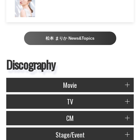
松本 まりか News&Topics
Discography
Movie
TV
CM
Stage/Event