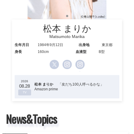
松本 まりか
Matsumoto Marika
生年月日
1984年9月12日
出身地
東京都
身長
160cm
血液型
B型
2026
2026
2026
松本 まりか
松本 まりか
松本 まりか
「友だち100人呼べるかな」
「友だち100人呼べるかな」
「友だち100人呼べるかな」
08.28
08.28
08.28
Amazon prime
Amazon prime
Amazon prime
TV
TV
TV
News&Topics