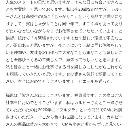
人生のスタートの日だと思いますが、そんな日にお会いできるこ
とを大変嬉しく思っております。私は今28歳なのですが、カルビ
ーさんとは高校生の頃に『じゃがりこ』という商品でお世話にな
りまして、実はじゃがりことは同い年で、すごく縁があってあり
がたいなと思いながら今までお仕事させていただいています」と
挨拶。続けて「今緊張されていますよね？新しい環境で不安なこ
とが沢山あると思いますが、今ここにいて一緒に同じ体験をして
いる仲間や、友達を沢山作って大変なことも嫌なことも嬉しいこ
とも全部ひっくるめて楽しんで、頑張って欲しいなと思います。
私も皆さまと一緒にお仕事できる日を楽しみにしながらこれから
も頑張っていきたいと思います。ぜひ皆さん笑顔で頑張ってくだ
さい。本当におめでとうございます！」とエールを送った。
福原は「皆さんおはようございます。福原遥です。この度はご入
社本当におめでとうございます。私はカルビーさんとご一緒させ
ていただいたのは2020年に『フルグラ』という商品でCMに出演
させていただき、そこから色々お世話になっています。カルビー
さんの商品は昔から大好きで、CMも小さい頃からずっと見てい