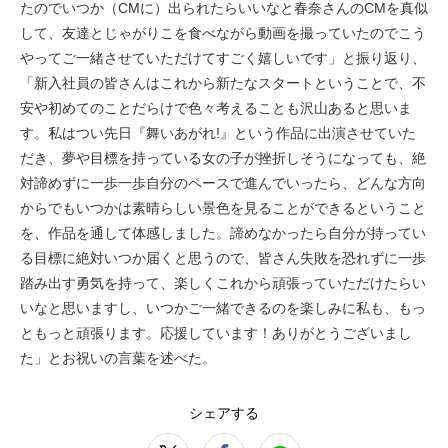
たのでいつか（CMに）出られたらいいなと春奈さんのCMを真似
して、友達とじゃがりこを食べながら動画を撮っていたのでこう
やってご一緒させていただけてすごく嬉しいです」と振り返り、
「新入社員の皆さんはこれから新たなスタートということで、不
安や初めてのことだらけで色々考えることも沢山あると思いま
す。私はつい先日『舞いあがれ!』という作品に出演させていた
だき、夢や目標を持っている女の子が挫折しそうになっても、絶
対諦めずに一歩一歩自分のペースで進んでいったら、どんな方向
からでもいつかは素晴らしい景色を見ることができるということ
を、作品を通して体感しました。諦めなかったら自分が持ってい
る目標に絶対いつか届くと思うので、皆さん失敗を恐れずに一歩
踏み出す勇気を持って、楽しくこれから頑張っていただけたらい
いなと思いますし、いつかご一緒できるのを楽しみに私も、もっ
ともっと頑張ります。応援しています！ありがとうございまし
た」とお祝いの言葉を述べた。
シェアする