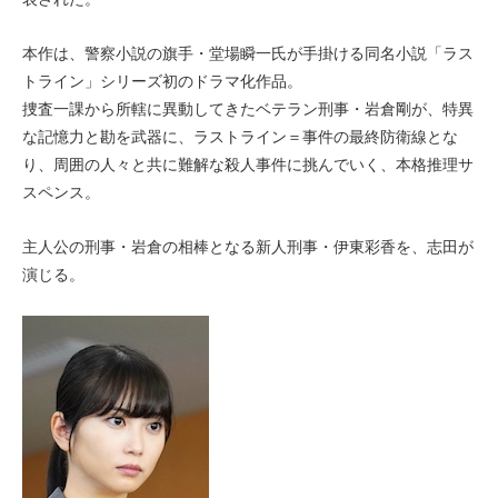
本作は、警察小説の旗手・堂場瞬一氏が手掛ける同名小説「ラス
トライン」シリーズ初のドラマ化作品。
捜査一課から所轄に異動してきたベテラン刑事・岩倉剛が、特異
な記憶力と勘を武器に、ラストライン＝事件の最終防衛線とな
り、周囲の⼈々と共に難解な殺⼈事件に挑んでいく、本格推理サ
スペンス。
主人公の刑事・岩倉の相棒となる新人刑事・伊東彩香を、志田が
演じる。