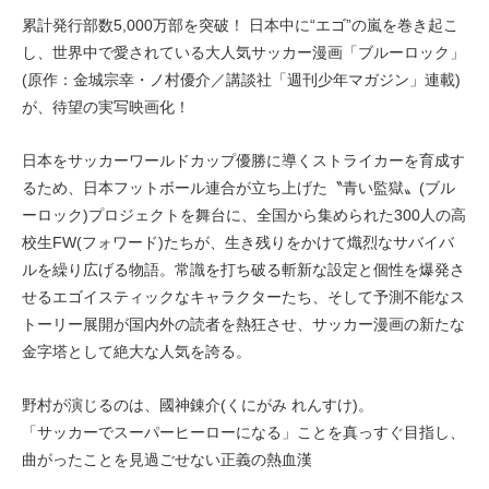
累計発行部数5,000万部を突破！ 日本中に“エゴ”の嵐を巻き起こ
し、世界中で愛されている大人気サッカー漫画「ブルーロック」
(原作：金城宗幸・ノ村優介／講談社「週刊少年マガジン」連載)
が、待望の実写映画化！
日本をサッカーワールドカップ優勝に導くストライカーを育成す
るため、日本フットボール連合が立ち上げた〝青い監獄〟(ブル
ーロック)プロジェクトを舞台に、全国から集められた300人の高
校生FW(フォワード)たちが、生き残りをかけて熾烈なサバイバ
ルを繰り広げる物語。常識を打ち破る斬新な設定と個性を爆発さ
せるエゴイスティックなキャラクターたち、そして予測不能なス
トーリー展開が国内外の読者を熱狂させ、サッカー漫画の新たな
金字塔として絶大な人気を誇る。
野村が演じるのは、國神錬介(くにがみ れんすけ)。
「サッカーでスーパーヒーローになる」ことを真っすぐ目指し、
曲がったことを見過ごせない正義の熱血漢