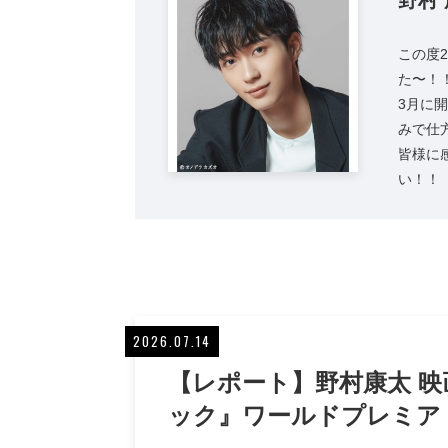
野村
この度2
た〜！
3月に
みで仕
皆様に
い！！
2026.07.14
【レポート】野村康太 
ック』ワールドプレミア