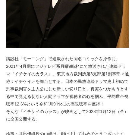
講談社「モーニング」で連載された同名コミックを原作に、
2021年4月期にフジテレビ系月曜9時枠にて放送された連続ドラ
マ『イチケイのカラス』。東京地方裁判所第3支部第1刑事部＜通
称：イチケイ＞を舞台とする、日本の民放連続ドラマ史上初めて
刑事裁判官を主人公にした新しい切り口と、真実をつかもうとす
る中で見える切ない人間ドラマが視聴者の心を掴み、平均世帯視
聴率12.6%という令和“月9”No.1の高視聴率を獲得！
そんな『イチケイのカラス』が映画として2023年1月13日（金）
に全国公開する。
検事・井出伊織役の山崎は「明けましておめでとうございます。