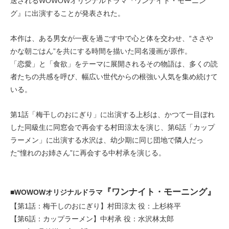
送されるWOWOWオリジナルドラマ『ワンナイト・モーニン
グ』に出演することが発表された。
本作は、ある男女が一夜を過ごす中で心と体を交わせ、“ささや
かな朝ごはん”を共にする時間を描いた同名漫画が原作。
「恋愛」と「食欲」をテーマに展開されるその物語は、多くの読
者たちの共感を呼び、幅広い世代からの根強い人気を集め続けて
いる。
第1話「梅干しのおにぎり」に出演する上杉は、かつて一目ぼれ
した同級生に同窓会で再会する村田涼太を演じ、第6話「カップ
ラーメン」に出演する水沢は、幼少期に同じ団地で隣人だっ
た“憧れのお姉さん”に再会する中村承を演じる。
『ワンナイト・モーニング』
■WOWOWオリジナルドラマ
【第1話：梅干しのおにぎり】村田涼太 役：上杉柊平
【第6話：カップラーメン】中村承 役：水沢林太郎