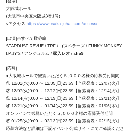
[会場]
大阪城ホール
(大阪市中央区大阪城3番1号)
○アクセス
https://www.osaka-johall.com/access/
[出演]※すべて敬称略
STARDUST REVUE / TRF / ゴスペラーズ / FUNKY MONKEY
BΛBY’S / アンジュルム /
家入レオ
/
she9
[応募]
●大阪城ホールで観覧いただく５,０００名様の応募受付期間
① 12/01(水)0:00 〜 12/05(日)23:59【当落発表：12/07(火)】
② 12/07(火)0:00 ～ 12/12(日)23:59【当落発表：12/14(火)】
③ 12/14(火)0:00 ～ 12/19(日)23:59【当落発表：12/21(火)】
④ 12/21(火)0:00 ～ 01/04(火)23:59【当落発表：01/06(木)】
オンラインで観覧いただく５,０００名様の応募受付期間
⑤ 01/25(火)0:00 ～ 02/13(日)23:59【当落発表：02/15(火)】
応募方法など詳細は下記イベント公式サイトにてご確認くださ