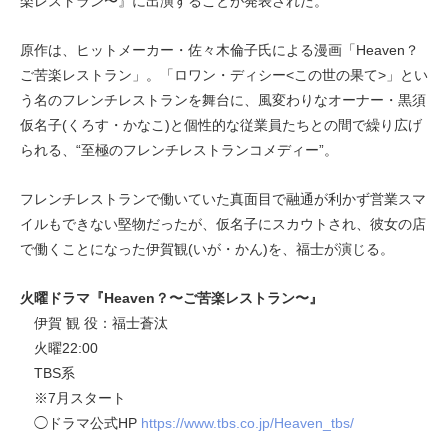
楽レストラン〜』に出演することが発表された。
原作は、ヒットメーカー・佐々木倫子氏による漫画「Heaven？
ご苦楽レストラン」。「ロワン・ディシー<この世の果て>」とい
う名のフレンチレストランを舞台に、風変わりなオーナー・黒須
仮名子(くろす・かなこ)と個性的な従業員たちとの間で繰り広げ
られる、“至極のフレンチレストランコメディー”。
フレンチレストランで働いていた真面目で融通が利かず営業スマ
イルもできない堅物だったが、仮名子にスカウトされ、彼女の店
で働くことになった伊賀観(いが・かん)を、福士が演じる。
火曜ドラマ『Heaven？〜ご苦楽レストラン〜』
伊賀 観 役：福士蒼汰
火曜22:00
TBS系
※7月スタート
◯ドラマ公式HP
https://www.tbs.co.jp/Heaven_tbs/