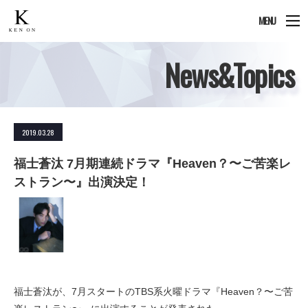
MENU
News&Topics
2019.03.28
福士蒼汰 7月期連続ドラマ『Heaven？〜ご苦楽レ
ストラン〜』出演決定！
福士蒼汰が、7月スタートのTBS系火曜ドラマ『Heaven？〜ご苦