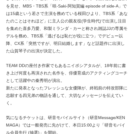
を見せ、MBS・TBS系「咲-Saki-阿知賀編 episode of side-A」で
は15歳という若さで主演を務めている桜田ひより、TBS系「あな
たのことはそれほど」に主人公の親友役(学生時代)で出演し注目
を集めた喜多乃愛、和製ミランダ・カーと称され雑誌JJの専属モ
デルを務め、TBS系「逃げるは恥だが役に立つ」でデビュー以
降、CX系「突然ですが、明日結婚します」など話題作に出演し
た山賀琴子の出演が決定した。
TEAM DDの座付き作家でもあるニイボシアタルが、18年前に書
き上げ何度も再演された名作を、俳優育成のアクティングコーチ
として活躍中の秦秀明が演出。
新たに発表となったフレッシュな女優陣が、終戦前の特攻部隊に
志願する四兄弟の物語を通して、大切なメッセージを伝えてい
く。
気になるチケットは、研音モバイルサイト（研音Message/KEN
MAGA）では一般発売に先がけて、本日15:00より「研音モバイ
ル会員先行 (抽選)」を開始。