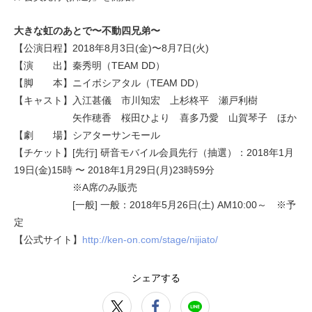
大きな虹のあとで〜不動四兄弟〜
【公演日程】2018年8月3日(金)〜8月7日(火)
【演 出】秦秀明（TEAM DD）
【脚 本】ニイボシアタル（TEAM DD）
【キャスト】入江甚儀 市川知宏 上杉柊平 瀬戸利樹
矢作穂香 桜田ひより 喜多乃愛 山賀琴子 ほか
【劇 場】シアターサンモール
【チケット】[先行] 研音モバイル会員先行（抽選）：2018年1月
19日(金)15時 〜 2018年1月29日(月)23時59分
※A席のみ販売
[一般] 一般：2018年5月26日(土) AM10:00～ ※予
定
【公式サイト】
http://ken-on.com/stage/nijiato/
シェアする