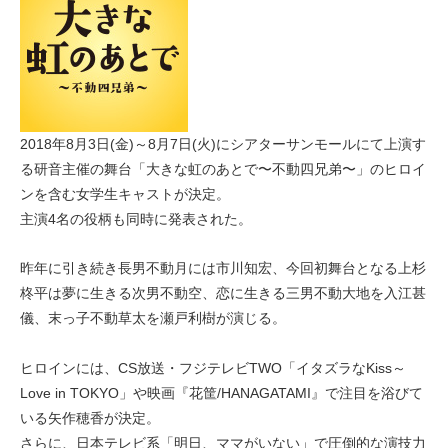
2018年8月3日(金)～8月7日(火)にシアターサンモールにて上演す
る研音主催の舞台「大きな虹のあとで〜不動四兄弟〜」のヒロイ
ンを含む女学生キャストが決定。
主演4名の役柄も同時に発表された。
昨年に引き続き長男不動月には市川知宏、今回初舞台となる上杉
柊平は夢に生きる次男不動空、恋に生きる三男不動大地を入江甚
儀、末っ子不動草太を瀬戸利樹が演じる。
ヒロインには、CS放送・フジテレビTWO「イタズラなKiss～
Love in TOKYO」や映画『花筐/HANAGATAMI』で注目を浴びて
いる矢作穂香が決定。
さらに、日本テレビ系「明日、ママがいない」で圧倒的な演技力