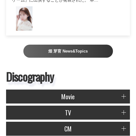
畑 芽育 News&Topics
Discography
Movie
TV
CM