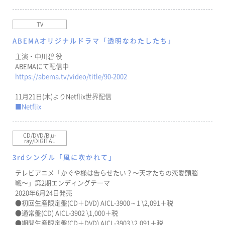
TV
ABEMAオリジナルドラマ「透明なわたしたち」
主演・中川碧 役
ABEMAにて配信中
https://abema.tv/video/title/90-2002
11月21日(木)よりNetflix世界配信
■Netflix
CD/DVD/Blu-
ray/DIGITAL
3rdシングル「風に吹かれて」
テレビアニメ「かぐや様は告らせたい？〜天才たちの恋愛頭脳
戦〜」第2期エンディングテーマ
2020年6月24日発売
●初回生産限定盤(CD＋DVD) AICL-3900～1 \2,091＋税
●通常盤(CD) AICL-3902 \1,000＋税
●期間生産限定盤(CD＋DVD) AICL-3903 \2,091＋税