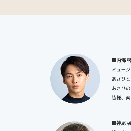
■内海 
ミュージ
あさひと
あさひの
皆様、楽
■神尾 